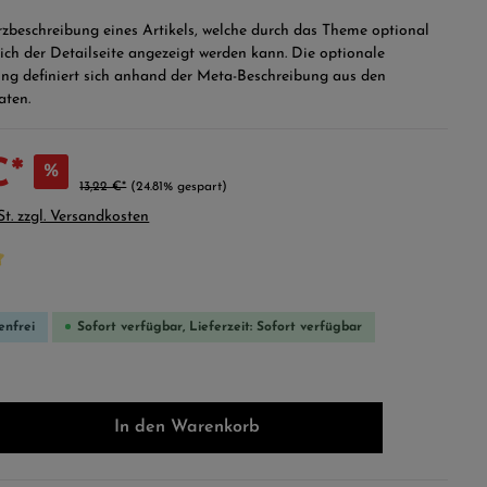
urzbeschreibung eines Artikels, welche durch das Theme optional
ich der Detailseite angezeigt werden kann. Die optionale
ng definiert sich anhand der Meta-Beschreibung aus den
aten.
€*
%
13,22 €*
(24.81% gespart)
St. zzgl. Versandkosten
che Bewertung von 5 von 5 Sternen
enfrei
Sofort verfügbar, Lieferzeit: Sofort verfügbar
In den Warenkorb