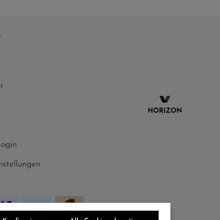
invidunt ut labore et dolore magna aliquyam erat,
sed diam voluptua. At vero eos et accusam et
justo duo dolores et ea rebum. Stet clita kasd
e
gubergren, no sea takimata sanctus est Lorem
ipsum dolor sit amet.
r
Login
nstellungen