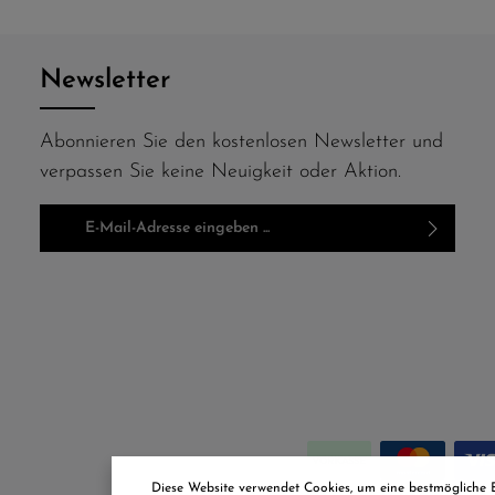
invidunt ut labore et dolore magna aliquyam erat,
sed diam voluptua. At vero eos et accusam et
justo duo dolores et ea rebum. Stet clita kasd
Newsletter
gubergren, no sea takimata sanctus est Lorem
ipsum dolor sit amet.
Abonnieren Sie den kostenlosen Newsletter und
verpassen Sie keine Neuigkeit oder Aktion.
E-Mail-Adresse*
Ich habe die
Datenschutzbestimmungen
zur Kenntnis
genommen und die
AGB
gelesen und bin mit ihnen
einverstanden.
Um weiterzugehen, geben Sie die oben
abgebildeten Zeichen ein*
Diese Website verwendet Cookies, um eine bestmögliche 