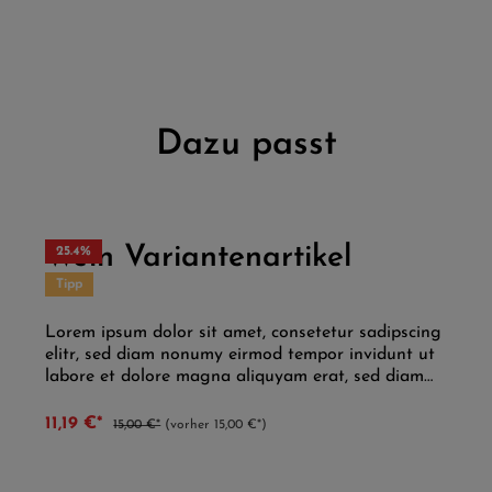
Dazu passt
Wein Variantenartikel
25.4
%
ewertung von 5 von 5 Sternen
Durchschnittliche Bew
Tipp
Lorem ipsum dolor sit amet, consetetur sadipscing
elitr, sed diam nonumy eirmod tempor invidunt ut
labore et dolore magna aliquyam erat, sed diam
voluptua. At vero eos et accusam et justo duo
dolores et ea rebum. Stet clita kasd gubergren, no
11,19 €*
15,00 €*
(vorher 15,00 €*)
sea takimata sanctus est Lorem ipsum dolor sit
amet. Lorem ipsum dolor sit amet, consetetur
sadipscing elitr, sed diam nonumy eirmod tempor