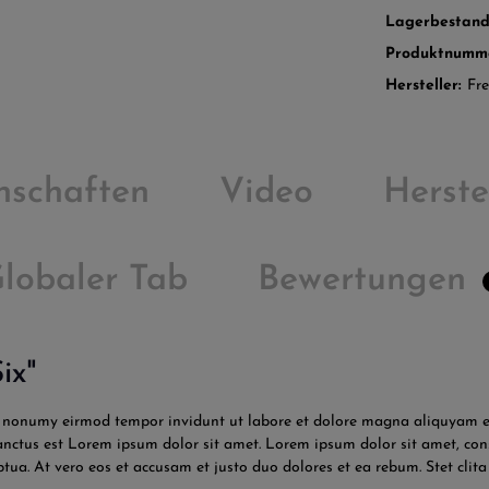
Lagerbestan
Produktnumm
Hersteller:
Fre
nschaften
Video
Herste
lobaler Tab
Bewertungen
ix"
am nonumy eirmod tempor invidunt ut labore et dolore magna aliquyam er
sanctus est Lorem ipsum dolor sit amet. Lorem ipsum dolor sit amet, co
tua. At vero eos et accusam et justo duo dolores et ea rebum. Stet cli