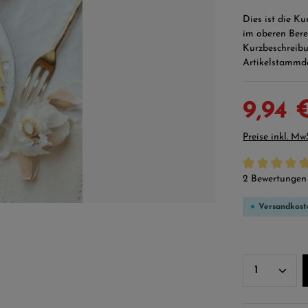
Dies ist die K
im oberen Bere
Kurzbeschreibu
Artikelstammd
9,94 
Preise inkl. Mw
Durchschnittli
2 Bewertungen
Versandkost