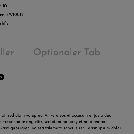
d:
10
er:
SW10019
shfish
ller
Optionaler Tab
2
at, sed diam voluptua. At vero eos et accusam et justo duo
nsetetur sadipscing elitr, sed diam nonumy eirmod tempor
ta kasd gubergren, no sea takimata sanctus est Lorem ipsum dolor