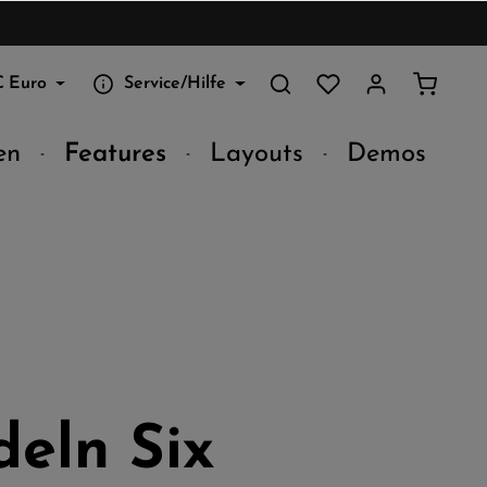
€
Euro
Service/Hilfe
en
Features
Layouts
Demos
eln Six