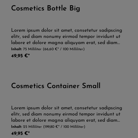
Cosmetics Bottle Big
Durchschnittliche Be
Lorem ipsum dolor sit amet, consetetur sadipscing
elitr, sed diam nonumy eirmod tempor invidunt ut
labore et dolore magna aliquyam erat, sed diam
voluptua. At vero eos et accusam et justo duo
Inhalt:
75 Milliliter
(66,60 €* / 100 Milliliter)
dolores et ea rebum. Stet clita kasd gubergren, no
49,95 €*
sea takimata sanctus est Lorem ipsum dolor sit
amet. Lorem ipsum dolor sit amet, consetetur
sadipscing elitr, sed diam nonumy eirmod tempor
invidunt ut labore et dolore magna aliquyam erat,
Cosmetics Container Small
sed diam voluptua. At vero eos et accusam et justo
duo dolores et ea rebum. Stet clita kasd gubergren,
Durchschnittliche Be
no sea takimata sanctus est Lorem ipsum dolor sit
amet.
Lorem ipsum dolor sit amet, consetetur sadipscing
elitr, sed diam nonumy eirmod tempor invidunt ut
labore et dolore magna aliquyam erat, sed diam
voluptua. At vero eos et accusam et justo duo
Inhalt:
25 Milliliter
(199,80 €* / 100 Milliliter)
dolores et ea rebum. Stet clita kasd gubergren, no
49,95 €*