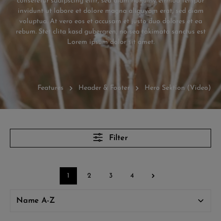
consetetur sadipscing elitr, sed diam nonumy eirmod tempor
invidunt ut labore et dolore magna aliquyam erat, sed diam
voluptua. At vero eos et accusam et justo duo dolores et ea
rebum. Stet clita kasd gubergren, no sea takimata sanctus est
Lorem ipsum dolor sit amet.
Features
Header & Footer
Hero Sektion (Video)
Filter
1
2
3
4