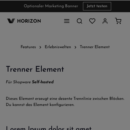
Optionaler Marketing Banner
Jetzt testen
inhalt springen
Features
Erlebniswelten
Trenner Element
Trenner Element
Für Shopware
Self-hosted
Dieses Element erzeugt eine dezente Trennlinie zwischen Blöcken.
Du kannst das Element konfigurieren.
Lorem Ipsum dolor sit amet