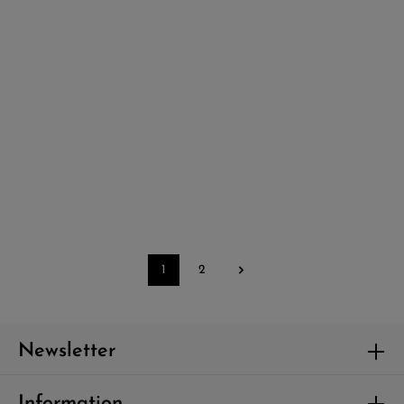
45,00 €*
Fashion Twelve Damen Jeans
Durchschnittliche Bew
Hotpants
45,00 €*
1
2
Newsletter
Information