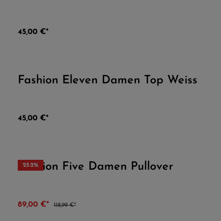
Durchschnittliche Bew
45,00 €*
Fashion Eleven Damen Top Weiss
Durchschnittliche Bew
45,00 €*
Fashion Five Damen Pullover
25.2
%
Durchschnittliche Bew
89,00 €*
118,99 €*