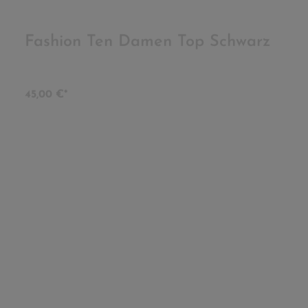
Fashion Ten Damen Top Schwarz
Durchschnittliche Be
45,00 €*
Fashion Thirteen Damen Jeans
Durchschnittliche Be
45,00 €*
Fashion Three Damen Kleid
Durchschnittliche Be