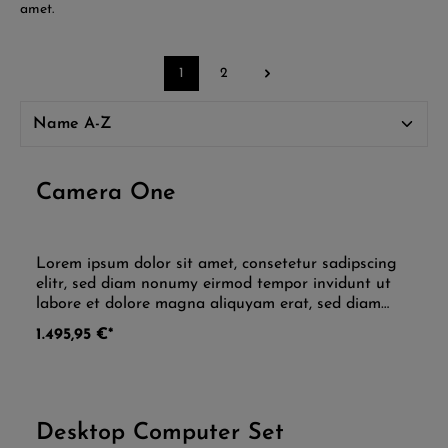
amet.
1
2
Camera One
Durchschnittliche Be
Lorem ipsum dolor sit amet, consetetur sadipscing
elitr, sed diam nonumy eirmod tempor invidunt ut
labore et dolore magna aliquyam erat, sed diam
voluptua. At vero eos et accusam et justo duo
1.495,95 €*
dolores et ea rebum. Stet clita kasd gubergren, no
sea takimata sanctus est Lorem ipsum dolor sit
amet. Lorem ipsum dolor sit amet, consetetur
sadipscing elitr, sed diam nonumy eirmod tempor
invidunt ut labore et dolore magna aliquyam erat,
Desktop Computer Set
sed diam voluptua. At vero eos et accusam et justo