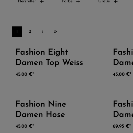
Hersteller
Farbe
Größe
1
2
Fashion Eight
Fash
Durchschnittliche Bewertung von 4.5 v
Damen Top Weiss
Dame
45,00 €*
45,00 €*
Fashion Nine
Fash
Durchschnittliche Bewertung von 4.5 v
Damen Hose
Dame
Vari
45,00 €*
69,95 €*