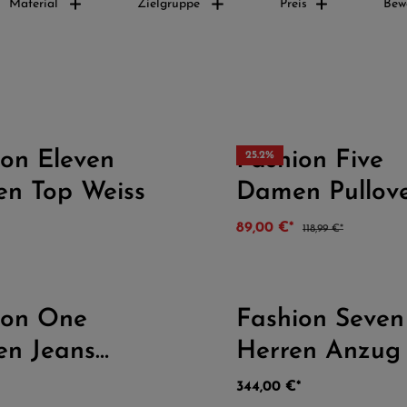
Material
Zielgruppe
Preis
Bew
ion Eleven
Fashion Five
25.2
%
on 5 Sternen
Durchschnittliche Bewertung von 4.5 von 5 Sternen
Durc
n Top Weiss
Damen Pullov
89,00 €*
118,99 €*
ion One
Fashion Seven
on 5 Sternen
Durchschnittliche Bewertung von 5 von 5 Sternen
Durc
n Jeans
Herren Anzug
antenprodukt
344,00 €*