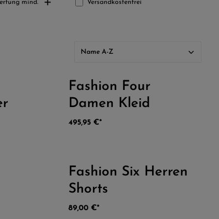
Filter hinzufügen: Versandkostenfrei
ertung mind.
Versandkostenfrei
Fashion Four
hschnittliche Bewertung von 4.5 von 5 Sternen
Durchschnittliche Bewer
er
Damen Kleid
495,95 €*
Fashion Six Herren
hschnittliche Bewertung von 5 von 5 Sternen
Durchschnittliche Bewer
Shorts
89,00 €*