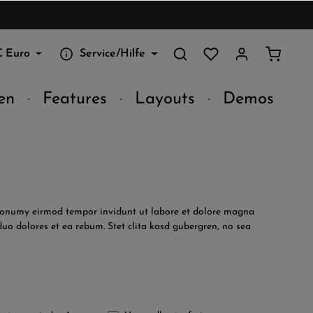
€
Euro
Service/Hilfe
en
Features
Layouts
Demos
m nonumy eirmod tempor invidunt ut labore et dolore magna
uo dolores et ea rebum. Stet clita kasd gubergren, no sea