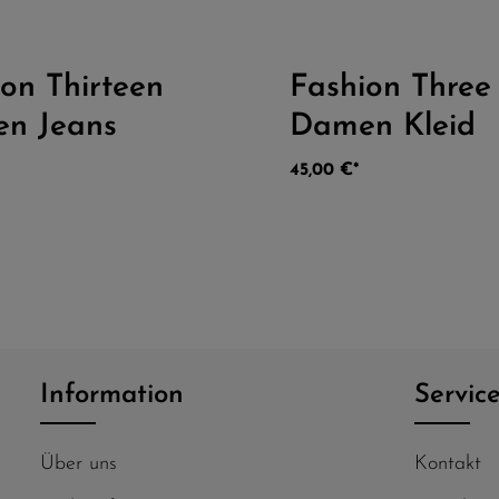
on Thirteen
Fashion Three
n 5 Sternen
Durchschnittliche Bewertung von 5 von 5 Sternen
Durc
n Jeans
Damen Kleid
45,00 €*
Information
Servic
Über uns
Kontakt