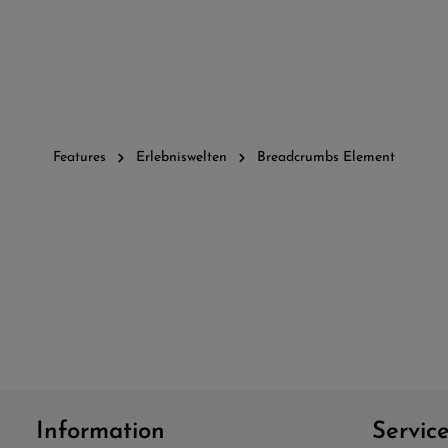
Features
Erlebniswelten
Breadcrumbs Element
Information
Servic