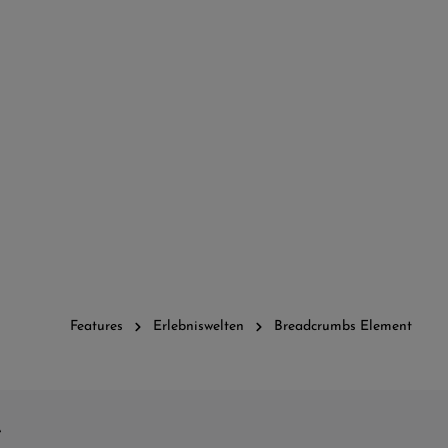
Features
Erlebniswelten
Breadcrumbs Element
e