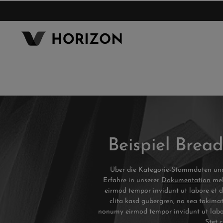
inhalt springen
Beispiel Brea
Über die Kategorie-Stammdaten und d
Erfahre in unserer
Dokumentation
meh
eirmod tempor invidunt ut labore et d
clita kasd gubergren, no sea takimat
nonumy eirmod tempor invidunt ut labor
Stet 