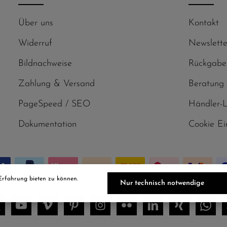
Über uns
Kontakt
Widerruf
Newslette
Bildnachweise
Rückgabe
Zahlung & Versand
Beratung
PageSpeed / SEO
Händler-
Dokumentation
Cookie Ei
Erfahrung bieten zu können.
Nur technisch notwendige