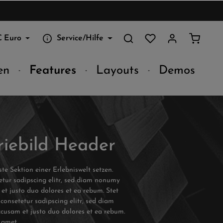
€
Euro
Service/Hilfe
en
Features
Layouts
Demos
riebild Header
e Sektion einer Erlebniswelt setzen.
tur sadipscing elitr, sed diam nonumy
et justo duo dolores et ea rebum. Stet
consetetur sadipscing elitr, sed diam
cusam et justo duo dolores et ea rebum.
 amet.