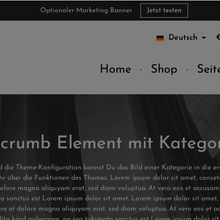
Optionaler Marketing Banner
Jetzt testen
Deutsch
Home
Shop
Seit
dcrumb Element mit Katego
ie Theme-Konfiguration kannst Du das Bild einer Kategorie in die erst
r über die Funktionen des Themes. Lorem ipsum dolor sit amet, consete
olore magna aliquyam erat, sed diam voluptua. At vero eos et accusam 
a sanctus est Lorem ipsum dolor sit amet. Lorem ipsum dolor sit amet, 
e et dolore magna aliquyam erat, sed diam voluptua. At vero eos et ac
clita kasd gubergren, no sea takimata sanctus est Lorem ipsum dolor sit