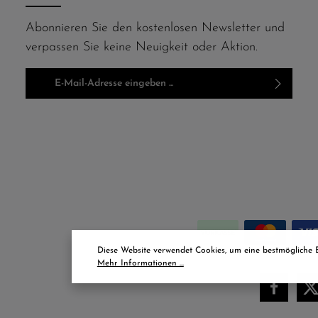
Abonnieren Sie den kostenlosen Newsletter und
verpassen Sie keine Neuigkeit oder Aktion.
E-Mail-Adresse*
Ich habe die
Datenschutzbestimmungen
zur Kenntnis
genommen und die
AGB
gelesen und bin mit ihnen
einverstanden.
Um weiterzugehen, geben Sie die oben
abgebildeten Zeichen ein*
Diese Website verwendet Cookies, um eine bestmögliche 
Mehr Informationen ...