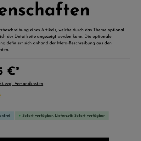
enschaften
urzbeschreibung eines Artikels, welche durch das Theme optional
ich der Detailseite angezeigt werden kann. Die optionale
ng definiert sich anhand der Meta-Beschreibung aus den
aten.
5 €*
St. zzgl. Versandkosten
che Bewertung von 5 von 5 Sternen
enfrei
Sofort verfügbar, Lieferzeit: Sofort verfügbar