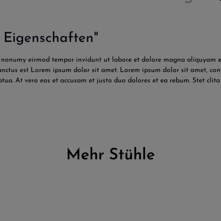
t Eigenschaften"
am nonumy eirmod tempor invidunt ut labore et dolore magna aliquyam er
sanctus est Lorem ipsum dolor sit amet. Lorem ipsum dolor sit amet, co
tua. At vero eos et accusam et justo duo dolores et ea rebum. Stet cli
Mehr Stühle
ewertung von 4 von 5 Sternen