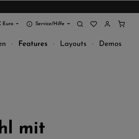
€
Euro
Service/Hilfe
en
Features
Layouts
Demos
hl mit