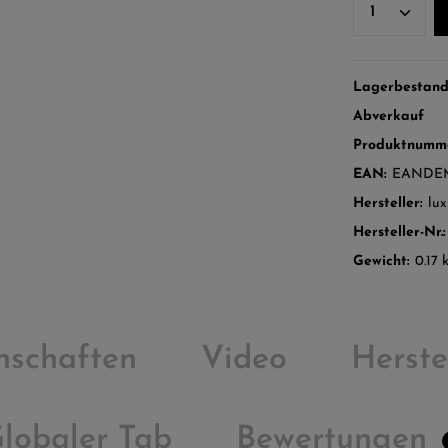
Lagerbestan
Abverkauf
Produktnumm
EAN:
EANDEM
Hersteller:
lux
Hersteller-Nr.
Gewicht:
0.17 
nschaften
Video
Herste
lobaler Tab
Bewertungen