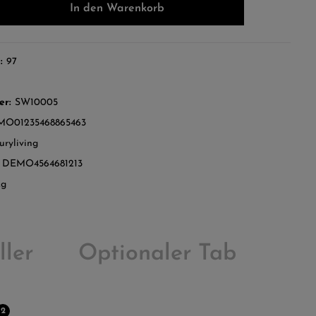
In den Warenkorb
d:
97
er:
SW10005
O01235468865463
uryliving
:
DEMO4564681213
kg
ller
Optionaler Tab
2