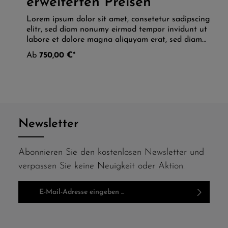
erweiterten Preisen
Lorem ipsum dolor sit amet, consetetur sadipscing
elitr, sed diam nonumy eirmod tempor invidunt ut
labore et dolore magna aliquyam erat, sed diam
voluptua. At vero eos et accusam et justo duo
Ab
750,00 €*
dolores et ea rebum. Stet clita kasd gubergren, no
sea takimata sanctus est Lorem ipsum dolor sit
amet. Lorem ipsum dolor sit amet, consetetur
sadipscing elitr, sed diam nonumy eirmod tempor
invidunt ut labore et dolore magna aliquyam erat,
sed diam voluptua. At vero eos et accusam et
justo duo dolores et ea rebum. Stet clita kasd
Newsletter
gubergren, no sea takimata sanctus est Lorem
ipsum dolor sit amet.
Abonnieren Sie den kostenlosen Newsletter und
verpassen Sie keine Neuigkeit oder Aktion.
E-Mail-Adresse*
Ich habe die
Datenschutzbestimmungen
zur Kenntnis
genommen und die
AGB
gelesen und bin mit ihnen